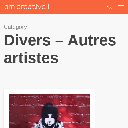
Men
Skip
to
search
main
content
Category
Divers – Autres
artistes
0