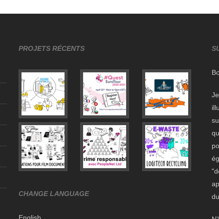
PROJETS RÉCENTS
S
Bo
Je
il
su
qu
po
ég
"d
ap
CHANGE LANGUAGE
du
English