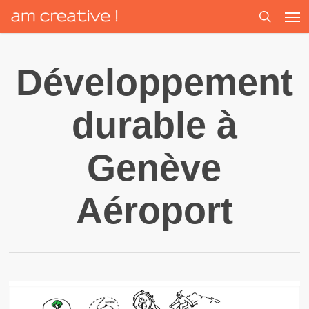
Men
Skip
to
search
main
content
Développement
durable à
Genève
Aéroport