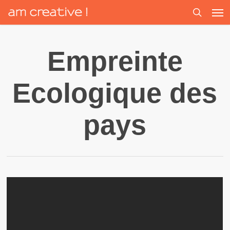
Men
Skip
to
search
main
content
Empreinte
Ecologique des
pays